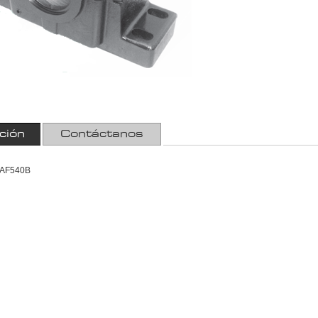
ción
Contáctanos
AF540B