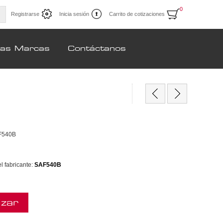
0
Registrarse
Inicia sesión
Carrito de cotizaciones
ras Marcas
Contáctanos
F540B
 fabricante:
SAF540B