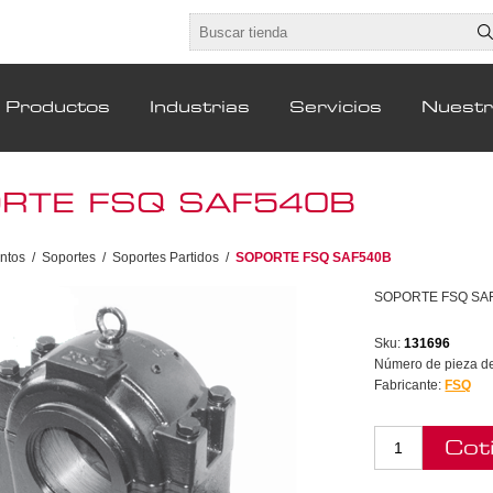
Productos
Industrias
Servicios
Nuest
RTE FSQ SAF540B
ntos
/
Soportes
/
Soportes Partidos
/
SOPORTE FSQ SAF540B
SOPORTE FSQ SA
Sku:
131696
Número de pieza del
Fabricante:
FSQ