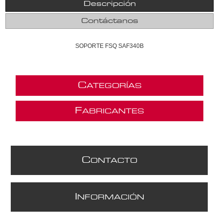
Descripción
Contáctanos
SOPORTE FSQ SAF340B
C
ATEGORÍAS
F
ABRICANTES
C
ONTACTO
I
NFORMACIÓN