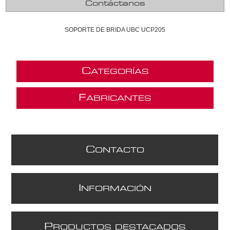
Contáctanos
SOPORTE DE BRIDA UBC UCP205
C
ATEGORÍAS
F
ABRICANTES
C
ONTACTO
I
NFORMACIÓN
P
RODUCTOS DESTACADOS