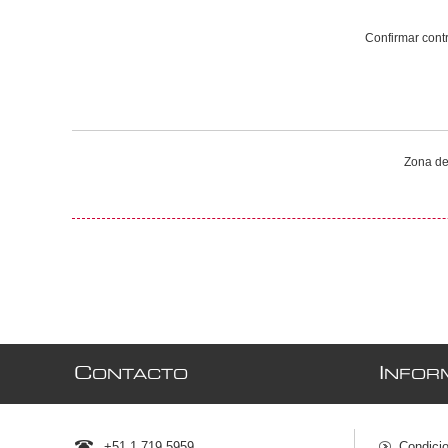
Confirmar cont
Zona de
C
I
ONTACTO
NFOR
+51 1 719 5959
Condici