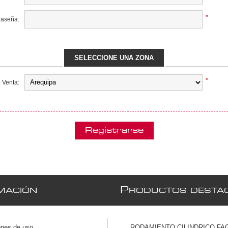
*
raseña:
SELECCIONE UNA ZONA
*
 Venta:
P
MACIÓN
RODUCTOS DESTA
ones de uso
RODAMIENTO CILINDRICO FAG