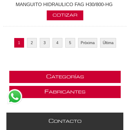
MANGUITO HIDRAULICO FAG H30/800-HG
1
2
3
4
5
Próxima
Última
C
ATEGORÍAS
F
ABRICANTES
C
ONTACTO