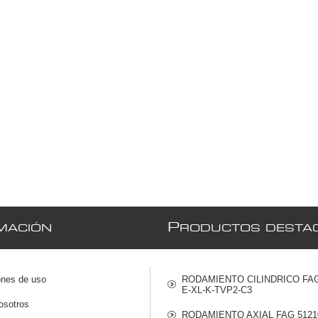
P
MACIÓN
RODUCTOS DESTA
ones de uso
RODAMIENTO CILINDRICO FAG
E-XL-K-TVP2-C3
osotros
RODAMIENTO AXIAL FAG 5121