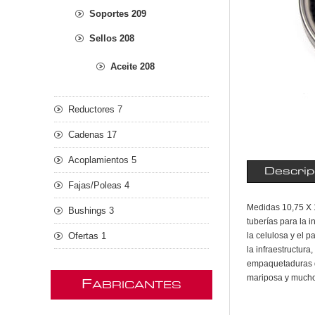
Soportes 209
Sellos 208
Aceite 208
Reductores 7
Cadenas 17
Acoplamientos 5
Descrip
Fajas/Poleas 4
Medidas 10,75 X 1
Bushings 3
tuberías para la i
Ofertas 1
la celulosa y el p
la infraestructur
empaquetaduras d
mariposa y much
F
ABRICANTES