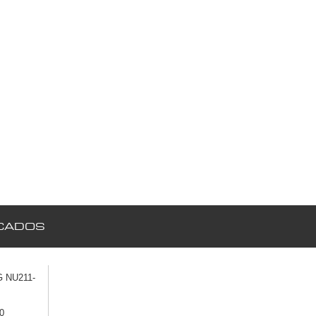
CADOS
 NU211-
0