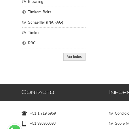
Browning
Timkem Belts
Schaeffler (INA FAG)
Timken
RBC
Ver todos
C
I
ONTACTO
NFOR
+51 1 719 5959
Condici
+51 995950693
Sobre N