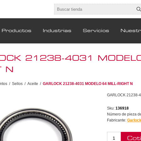
Productos
Industrias
Servicios
Nuest
OCK 21238-4031 MODELO 
T N
ntos
/
Sellos
/
Aceite
/
GARLOCK 21238-4031 MODELO 64 MILL-RIGHT N
GARLOCK 21238-4
Sku:
136918
Número de pieza del
Fabricante:
Garloc