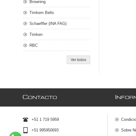
Browning
Timkem Belts
Schaeffler (INA FAG)
Timken
RBC
Ver todos
C
I
ONTACTO
NFOR
+51 1 719 5959
Condici
+51 995950693
Sobre N