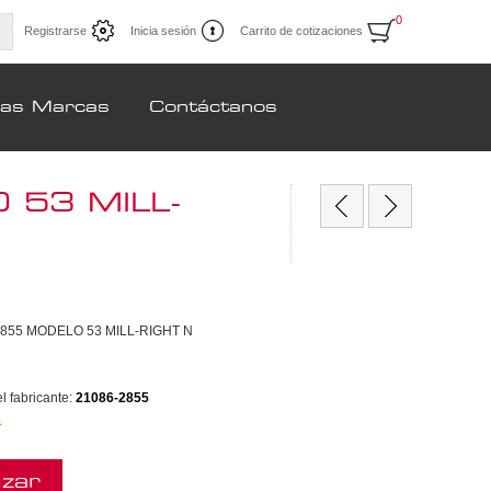
0
Registrarse
Inicia sesión
Carrito de cotizaciones
ras Marcas
Contáctanos
53 MILL-
855 MODELO 53 MILL-RIGHT N
 fabricante:
21086-2855
k