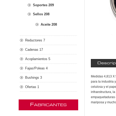
Soportes 209
Sellos 208
Aceite 208
Reductores 7
Cadenas 17
Acoplamientos 5
Descrip
Fajas/Poleas 4
Medidas 4,813 X 5
Bushings 3
para la industria 
Ofertas 1
celulosa y el pape
infraestructura, 
empaquetaduras d
mariposa y much
F
ABRICANTES