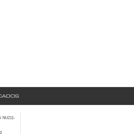
CADOS
 NU211-
0