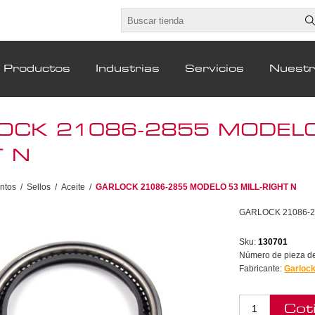
Productos
Industrias
Servicios
Nuest
OCK 21086-2855 MODELO 
T N
ntos
/
Sellos
/
Aceite
/
GARLOCK 21086-2855 MODELO 53 MILL-RIGHT N
GARLOCK 21086-2
Sku:
130701
Número de pieza del
Fabricante:
Garloc