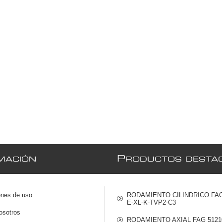
P
MACIÓN
RODUCTOS DESTA
ones de uso
RODAMIENTO CILINDRICO FAG
E-XL-K-TVP2-C3
osotros
RODAMIENTO AXIAL FAG 5121