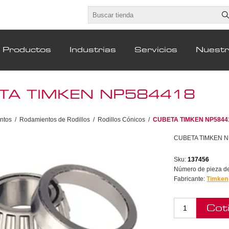
Productos
Industrias
Servicios
Nuest
TA TIMKEN NP584418
ntos
/
Rodamientos de Rodillos
/
Rodillos Cónicos
/
CUBETA TIMKEN NP5844
CUBETA TIMKEN N
Sku:
137456
Número de pieza del
Fabricante:
Timken