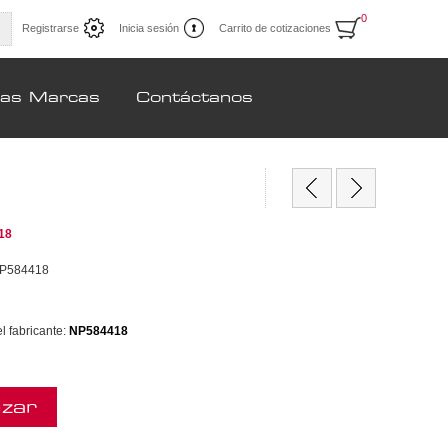
0
Registrarse
Inicia sesión
Carrito de cotizaciones
ras Marcas
Contáctanos
18
P584418
 fabricante:
NP584418