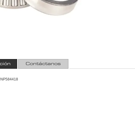
ción
Contáctanos
 NP584418