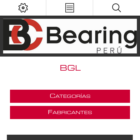
BGL
C
ATEGORÍAS
F
ABRICANTES